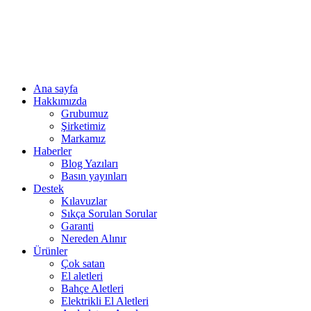
Ana sayfa
Hakkımızda
Grubumuz
Şirketimiz
Markamız
Haberler
Blog Yazıları
Basın yayınları
Destek
Kılavuzlar
Sıkça Sorulan Sorular
Garanti
Nereden Alınır
Ürünler
Çok satan
El aletleri
Bahçe Aletleri
Elektrikli El Aletleri