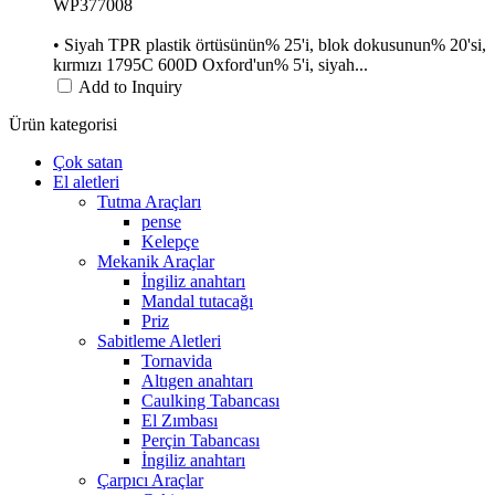
WP377008
• Siyah TPR plastik örtüsünün% 25'i, blok dokusunun% 20'si,
kırmızı 1795C 600D Oxford'un% 5'i, siyah...
Add to Inquiry
Ürün kategorisi
Çok satan
El aletleri
Tutma Araçları
pense
Kelepçe
Mekanik Araçlar
İngiliz anahtarı
Mandal tutacağı
Priz
Sabitleme Aletleri
Tornavida
Altıgen anahtarı
Caulking Tabancası
El Zımbası
Perçin Tabancası
İngiliz anahtarı
Çarpıcı Araçlar