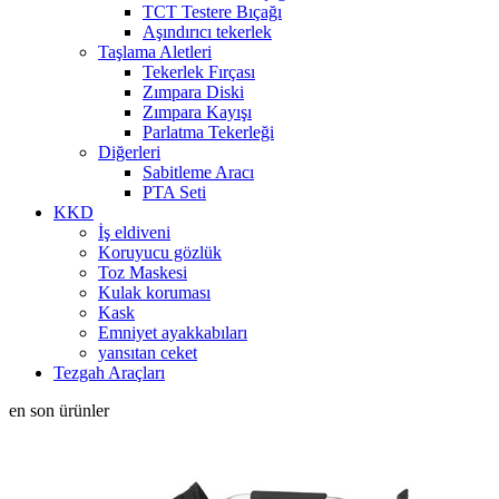
TCT Testere Bıçağı
Aşındırıcı tekerlek
Taşlama Aletleri
Tekerlek Fırçası
Zımpara Diski
Zımpara Kayışı
Parlatma Tekerleği
Diğerleri
Sabitleme Aracı
PTA Seti
KKD
İş eldiveni
Koruyucu gözlük
Toz Maskesi
Kulak koruması
Kask
Emniyet ayakkabıları
yansıtan ceket
Tezgah Araçları
en son ürünler