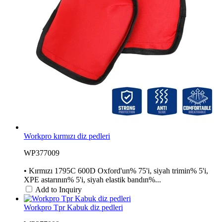
Workpro kırmızı diz pedleri
WP377009
• Kırmızı 1795C 600D Oxford'un% 75'i, siyah trimin% 5'i,
XPE astarının% 5'i, siyah elastik bandın%...
Add to Inquiry
Workpro Tpr Kabuk diz pedleri