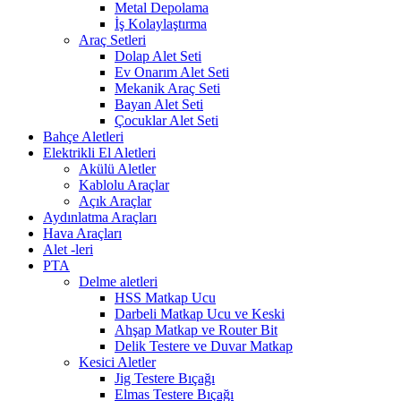
Metal Depolama
İş Kolaylaştırma
Araç Setleri
Dolap Alet Seti
Ev Onarım Alet Seti
Mekanik Araç Seti
Bayan Alet Seti
Çocuklar Alet Seti
Bahçe Aletleri
Elektrikli El Aletleri
Akülü Aletler
Kablolu Araçlar
Açık Araçlar
Aydınlatma Araçları
Hava Araçları
Alet -leri
PTA
Delme aletleri
HSS Matkap Ucu
Darbeli Matkap Ucu ve Keski
Ahşap Matkap ve Router Bit
Delik Testere ve Duvar Matkap
Kesici Aletler
Jig Testere Bıçağı
Elmas Testere Bıçağı