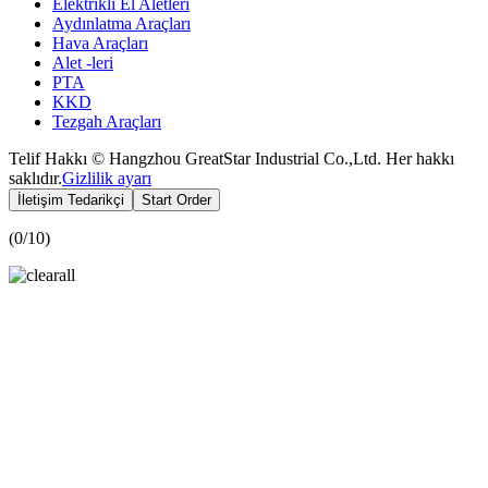
Elektrikli El Aletleri
Aydınlatma Araçları
Hava Araçları
Alet -leri
PTA
KKD
Tezgah Araçları
Telif Hakkı © Hangzhou GreatStar Industrial Co.,Ltd. Her hakkı
saklıdır.
Gizlilik ayarı
İletişim Tedarikçi
Start Order
(
0
/10)