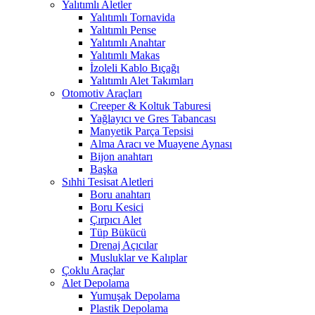
Yalıtımlı Aletler
Yalıtımlı Tornavida
Yalıtımlı Pense
Yalıtımlı Anahtar
Yalıtımlı Makas
İzoleli Kablo Bıçağı
Yalıtımlı Alet Takımları
Otomotiv Araçları
Creeper & Koltuk Taburesi
Yağlayıcı ve Gres Tabancası
Manyetik Parça Tepsisi
Alma Aracı ve Muayene Aynası
Bijon anahtarı
Başka
Sıhhi Tesisat Aletleri
Boru anahtarı
Boru Kesici
Çırpıcı Alet
Tüp Bükücü
Drenaj Açıcılar
Musluklar ve Kalıplar
Çoklu Araçlar
Alet Depolama
Yumuşak Depolama
Plastik Depolama