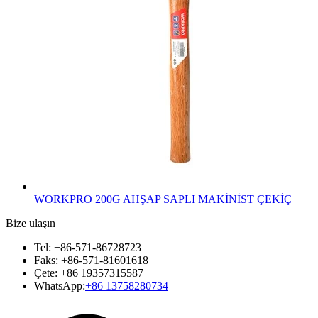
WORKPRO 200G AHŞAP SAPLI MAKİNİST ÇEKİÇ
Bize ulaşın
Tel: +86-571-86728723
Faks: +86-571-81601618
Çete: +86 19357315587
WhatsApp:
+86 13758280734