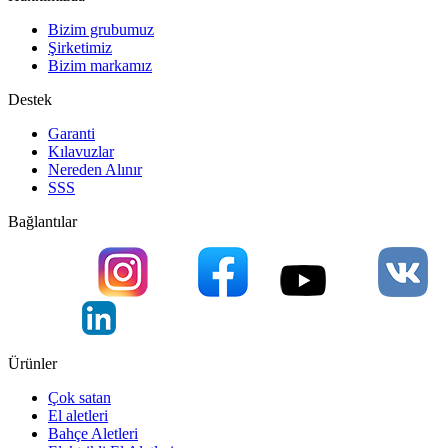
Bizim grubumuz
Şirketimiz
Bizim markamız
Destek
Garanti
Kılavuzlar
Nereden Alınır
SSS
Bağlantılar
Ürünler
Çok satan
El aletleri
Bahçe Aletleri