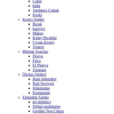
Çekiç
balta
Yardımcı Çubuk
Keski
Kesici Aletler
Bıçak
kazıyıcı
Makas
Kalay Bıçaklar
Cıvata Kesici
Testere
Bitirme Araçları
Dosya
Fırça
El Planya
Zımpara
Ölçüm Aletleri
Bant önlemleri
Ruh Seviyesi
Hükümdar
Kumpaslar
Elektrikli Aletler
tel striptizci
Dijital multimetre
Gerilim Test Cihazı